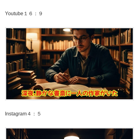
Youtube１６：９
Instagram４：５