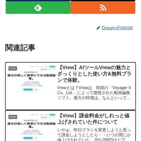
DreamyFlightAI
関連記事
【Vrew】AIツールVrewの魅力と
Vrew
ざっくりとした使い方&無料プラ
ンで体験。
Vrewとは？Vrewは、韓国の「Voyager X
Co., Ltd.」によって開発された動画編集
ソフト。最大の特徴は、なんといっても
AIを活用して動画の音声を自動で認識
し、字幕を作成することです。これによ
り、手動によるテロップや字幕作成...
【Vrew】課金料金がしれっと値
Vrew
上げされていた件について
いやぁ、昨日プランを変更しようと思っ
て課金しようとしたら・・いつの間にか
値上げされていた。月払200円ほどアッ