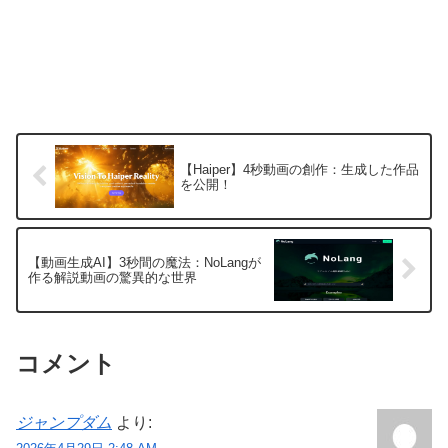
【Haiper】4秒動画の創作：生成した作品
を公開！
【動画生成AI】3秒間の魔法：NoLangが
作る解説動画の驚異的な世界
コメント
ジャンプダム
より: