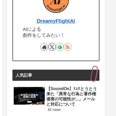
DreamyFlightAI
AIによる
創作をしてみたい！
人気記事
【SoundOn】ﾋｪ!!とうとう
来た「異常な行為と著作権
侵害の可能性が...」メール
と対応について
42 views