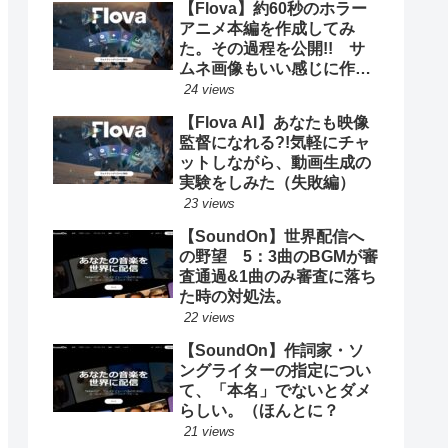
【Flova】約60秒のホラー
アニメ本編を作成してみ
た。その過程を公開!! サ
ムネ画像もいい感じに作っ
てくれるってよ。
24 views
【Flova AI】あなたも映像
監督になれる?!気軽にチャ
ットしながら、動画生成の
実験をしみた（失敗編）
23 views
【SoundOn】世界配信へ
の野望 5：3曲のBGMが審
査通過&1曲のみ審査に落ち
た時の対処法。
22 views
【SoundOn】作詞家・ソ
ングライターの指定につい
て、「本名」でないとダメ
らしい。（ほんとに？
21 views