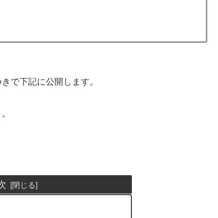
つきで下記に公開します。
～。
次